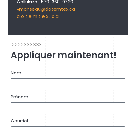
Cellulaire : 579-368-9730
vmanseau@dotemtex.ca
d o t e m t e x . c a
Appliquer maintenant!
Nom
Prénom
Courriel