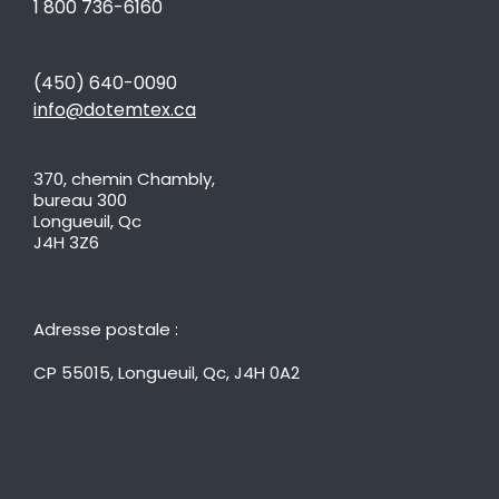
1 800 736-6160
(450) 640-0090
info@dotemtex.ca
370, chemin Chambly,
bureau 300
Longueuil, Qc
J4H 3Z6
Adresse postale :
CP 55015, Longueuil, Qc, J4H 0A2