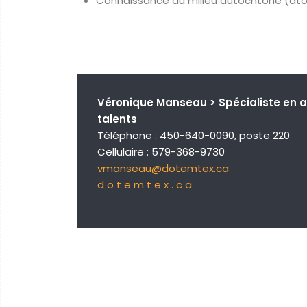
Connaissance du milieu autochtone (ato
Véronique Manseau > Spécialiste en a
talents
Téléphone : 450-640-0090, poste 220
Cellulaire : 579-368-9730
vmanseau@dotemtex.ca
d o t e m t e x . c a