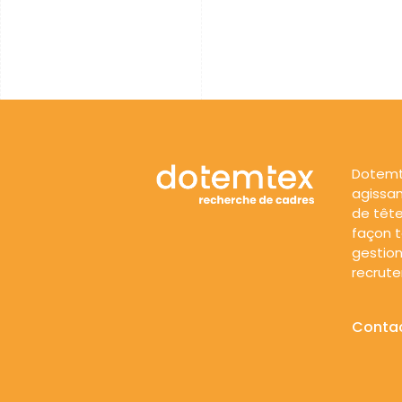
Dotemt
agissan
de tête
façon to
gestion
recrut
Conta