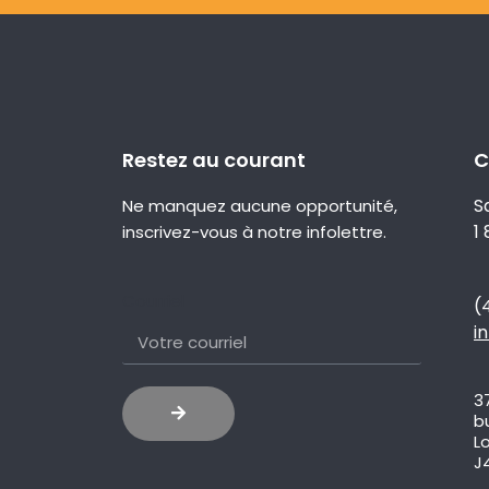
Restez au courant
C
S
Ne manquez aucune opportunité,
1
inscrivez-vous à notre infolettre.
Courriel
(
i
3
b
L
J