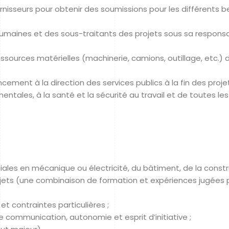
isseurs pour obtenir des soumissions pour les différents b
maines et des sous-traitants des projets sous sa responsabi
s ressources matérielles (machinerie, camions, outillage, etc.
ement à la direction des services publics à la fin des proje
ntales, à la santé et la sécurité au travail et de toutes les
les en mécanique ou électricité, du bâtiment, de la construc
jets (une combinaison de formation et expériences jugées p
t contraintes particulières ;
 communication, autonomie et esprit d’initiative ;