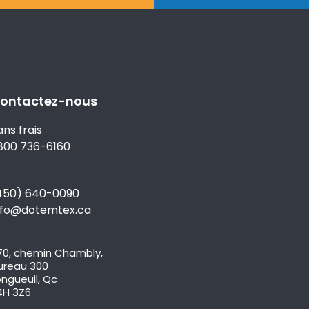
ontactez-nous
ans frais
 800 736-6160
450) 640-0090
nfo@dotemtex.ca
70, chemin Chambly,
ureau 300
ongueuil, Qc
4H 3Z6