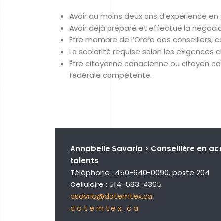
Avoir au moins deux ans d’expérience en g
Avoir déjà préparé et effectué la négoci
Être membre de l’Ordre des conseillers, 
La scolarité requise selon les exigences 
Être citoyenne canadienne ou citoyen ca
fédérale compétente.
Annabelle Savaria > Conseillère en ac
talents
Téléphone : 450-640-0090, poste 204
Cellulaire : 514-583-4365
asavria@dotemtex.ca
d o t e m t e x . c a