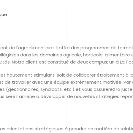
ique
ment de l’agroalimentaire. Il offre des programmes de form
ollégiales dans les domaines agricole, horticole, alimentair
ités. Notre client est constitué de deux campus; un à La Poc
jet hautement stimulant, soit de collaborer étroitement à la
t de travailler avec une équipe extrêmement motivée. Par v
es (gestionnaires, syndicats, etc.) et vous assurerez la just
ous serez amené à développer de nouvelles stratégies répon
 les orientations stratégiques à prendre en matière de relati