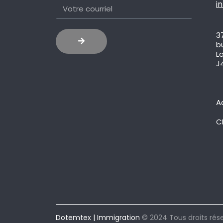
i
3
b
L
J
A
C
Dotemtex | Immigration
© 2024 Tous droits rés