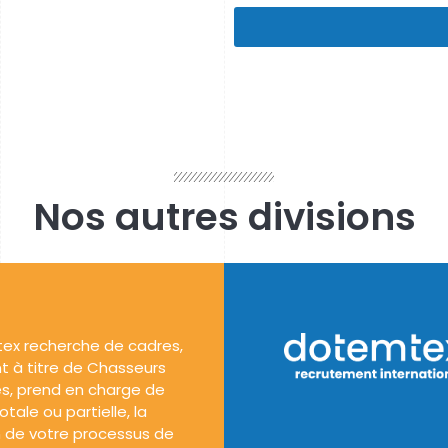
Nos autres divisions
ex recherche de cadres,
t à titre de Chasseurs
s, prend en charge de
tale ou partielle, la
 de votre processus de