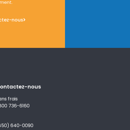
ement.
ctez-nous
ontactez-nous
ans frais
 800 736-6160
450) 640-0090