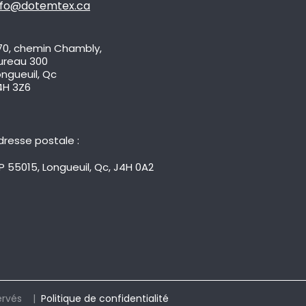
nfo@dotemtex.ca
70, chemin Chambly,
ureau 300
ongueuil, Qc
4H 3Z6
dresse postale :
P 55015, Longueuil, Qc, J4H 0A2
ervés |
Politique de confidentialité